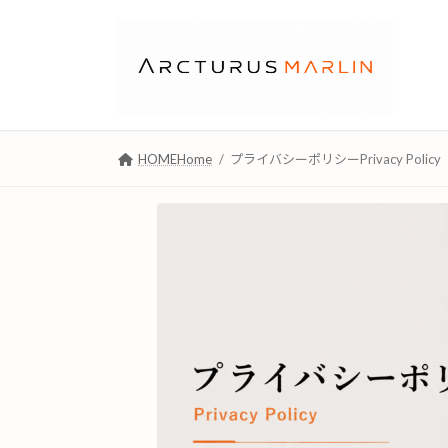
コ
ナ
ン
ビ
テ
ゲ
ン
ー
ツ
シ
へ
ョ
ス
ン
HOMEHome
プライバシーポリシーPrivacy Policy
キ
に
ッ
移
プ
動